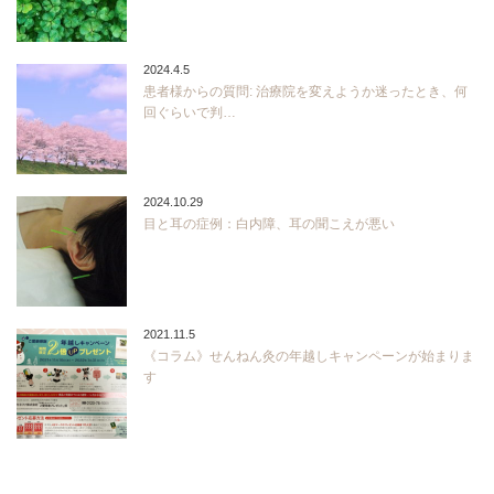
2024.4.5
患者様からの質問: 治療院を変えようか迷ったとき、何
回ぐらいで判…
2024.10.29
目と耳の症例：白内障、耳の聞こえが悪い
2021.11.5
《コラム》せんねん灸の年越しキャンペーンが始まりま
す