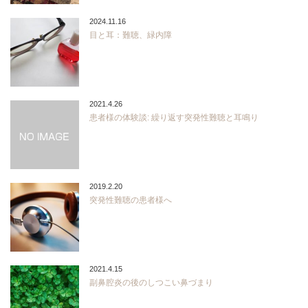
2024.11.16
目と耳：難聴、緑内障
2021.4.26
患者様の体験談: 繰り返す突発性難聴と耳鳴り
2019.2.20
突発性難聴の患者様へ
2021.4.15
副鼻腔炎の後のしつこい鼻づまり