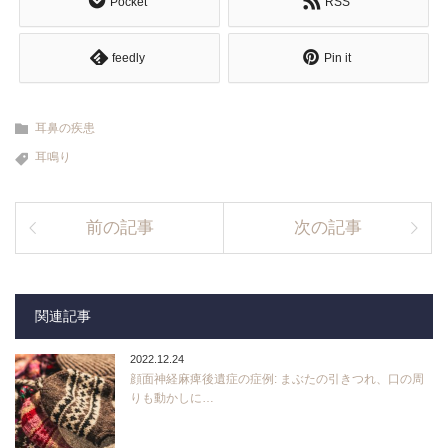
Pocket
RSS
feedly
Pin it
耳鼻の疾患
耳鳴り
前の記事
次の記事
関連記事
2022.12.24
顔面神経麻痺後遺症の症例: まぶたの引きつれ、口の周
りも動かしに…