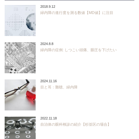
2018.9.12
緑内障の進行度を測る数値【MD値】に注目
2024.8.8
緑内障の症例: しつこい頭痛、眼圧を下げたい
2024.11.16
目と耳：難聴、緑内障
2022.11.18
自治体の眼科検診の紹介【杉並区の場合】