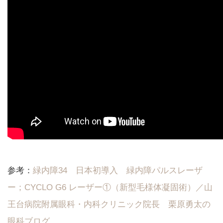
参考：
緑内障34 日本初導入 緑内障パルスレーザ
ー；CYCLO G6 レーザー①（新型毛様体凝固術）／山
王台病院附属眼科・内科クリニック院長 栗原勇太の
眼科ブログ