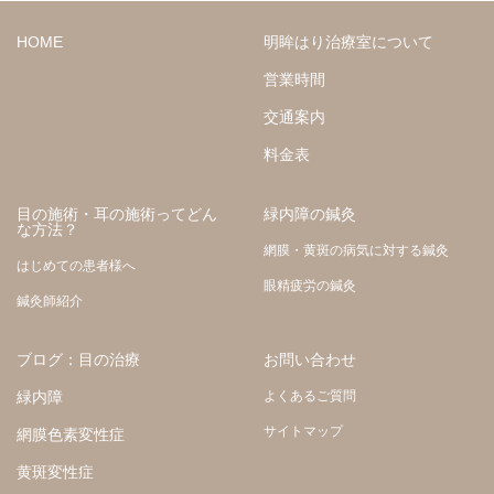
HOME
明眸はり治療室について
営業時間
交通案内
料金表
目の施術・耳の施術ってどん
緑内障の鍼灸
な方法？
網膜・黄斑の病気に対する鍼灸
はじめての患者様へ
眼精疲労の鍼灸
鍼灸師紹介
ブログ：目の治療
お問い合わせ
緑内障
よくあるご質問
サイトマップ
網膜色素変性症
黄斑変性症