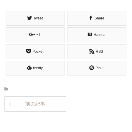
Tweet
Share
+1
Hatena
Pocket
RSS
feedly
Pin it
前の記事