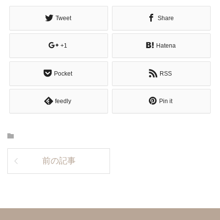
Tweet
Share
+1
Hatena
Pocket
RSS
feedly
Pin it
前の記事