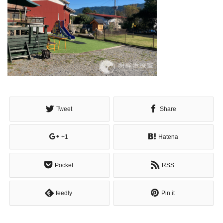
Tweet
Share
+1
Hatena
Pocket
RSS
feedly
Pin it