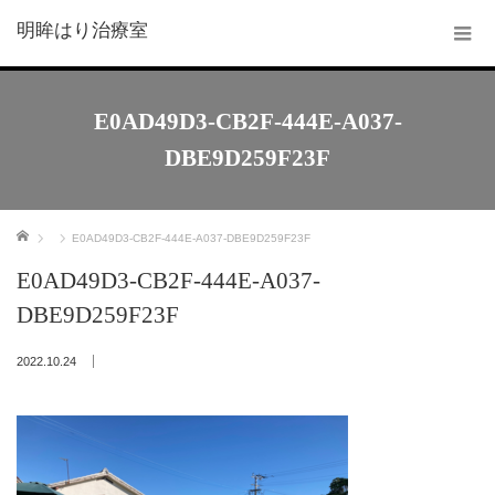
明眸はり治療室
E0AD49D3-CB2F-444E-A037-
DBE9D259F23F
ホーム
E0AD49D3-CB2F-444E-A037-DBE9D259F23F
E0AD49D3-CB2F-444E-A037-
DBE9D259F23F
2022.10.24