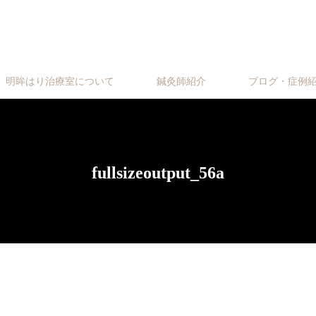
明眸はり治療室について
鍼灸師紹介
ブログ・症例
fullsizeoutput_56a