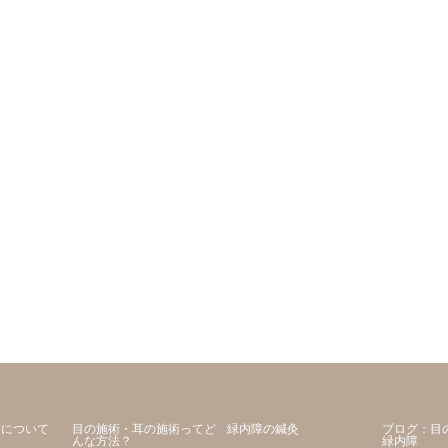
室について
目の施術・耳の施術ってど
緑内障の鍼灸
ブログ：目
んな方法？
緑内障