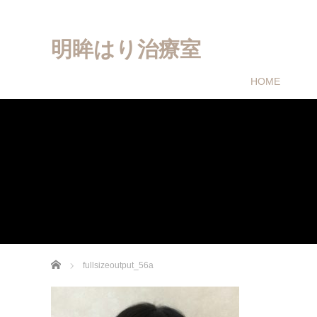
明眸はり治療室
HOME
ホーム
fullsizeoutput_56a